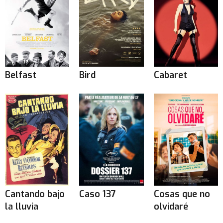
Belfast
Bird
Cabaret
Cantando bajo
Caso 137
Cosas que no
la lluvia
olvidaré