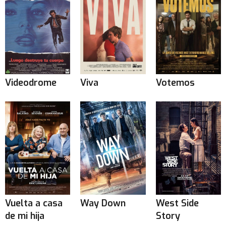
Videodrome
Viva
Votemos
Vuelta a casa
Way Down
West Side
de mi hija
Story