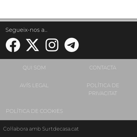
Segueix-nos a...
QUI SOM
CONTACTA
AVÍS LEGAL
POLÍTICA DE
PRIVACITAT
POLÍTICA DE COOKIES
Col·labora amb Surtdecasa.cat