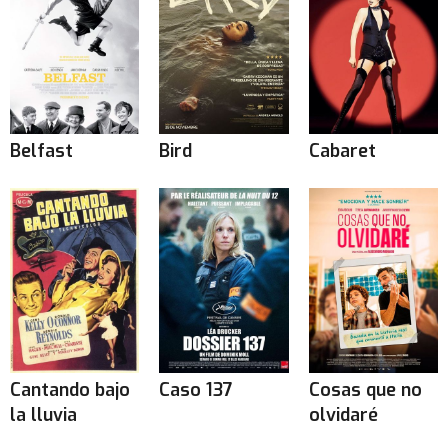
Belfast
Bird
Cabaret
Cantando bajo
Caso 137
Cosas que no
la lluvia
olvidaré