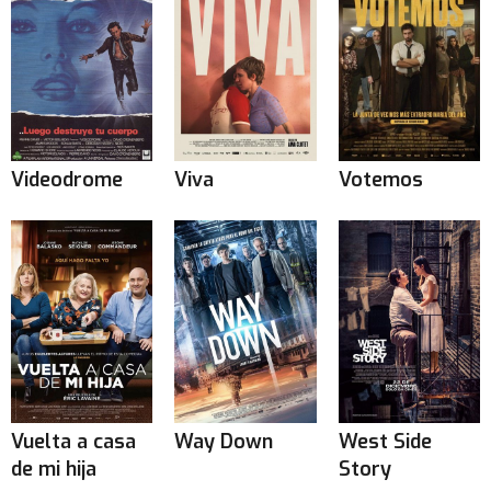
Videodrome
Viva
Votemos
Vuelta a casa
Way Down
West Side
de mi hija
Story