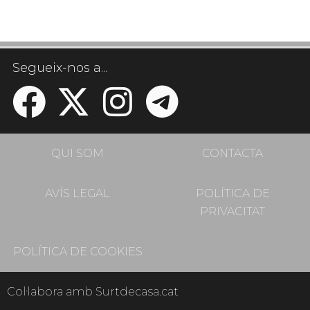
Segueix-nos a...
QUI SOM
CONTACTA
AVÍS LEGAL
POLÍTICA DE
PRIVACITAT
POLÍTICA DE COOKIES
Col·labora amb Surtdecasa.cat