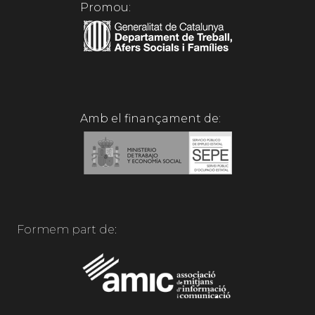
Promou:
Amb el finançament de:
Formem part de: