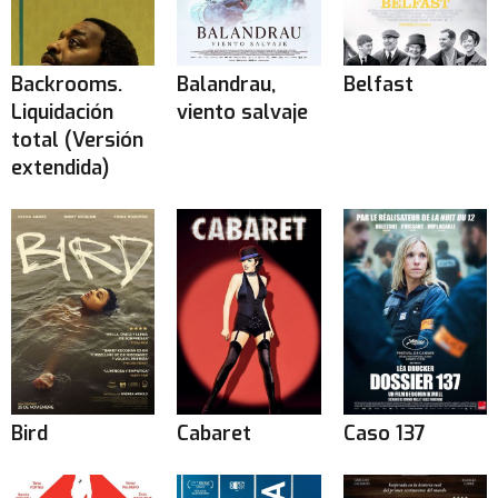
Backrooms.
Balandrau,
Belfast
Liquidación
viento salvaje
total (Versión
extendida)
Bird
Cabaret
Caso 137