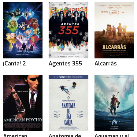
¡Canta! 2
Agentes 355
Alcarràs
American
Anatomía de
Aquaman y el