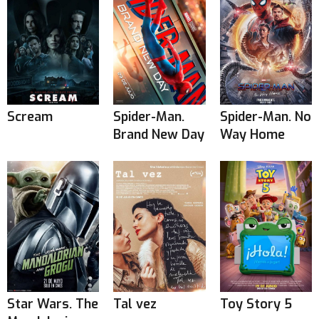
Scream
Spider-Man.
Spider-Man. No
Brand New Day
Way Home
Star Wars. The
Tal vez
Toy Story 5