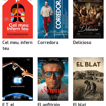
Cel meu, infern
Corredora
Delicioso
teu
E.T. el
El anfitrión
El blat