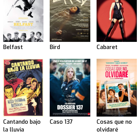
Belfast
Bird
Cabaret
Cantando bajo
Caso 137
Cosas que no
la lluvia
olvidaré