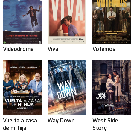
Videodrome
Viva
Votemos
Vuelta a casa
Way Down
West Side
de mi hija
Story