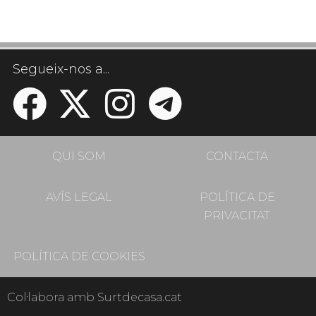
Segueix-nos a...
QUI SOM
CONTACTA
AVÍS LEGAL
POLÍTICA DE
PRIVACITAT
POLÍTICA DE COOKIES
Col·labora amb Surtdecasa.cat