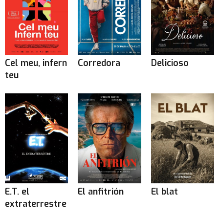
Cel meu, infern
Corredora
Delicioso
teu
E.T. el
El anfitrión
El blat
extraterrestre