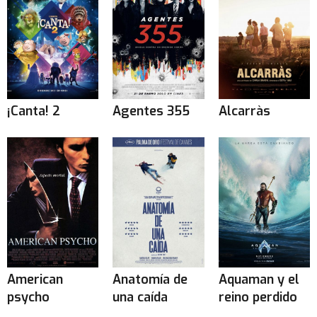
¡Canta! 2
Agentes 355
Alcarràs
American
Anatomía de
Aquaman y el
psycho
una caída
reino perdido