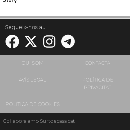
Story
Segueix-nos a...
QUI SOM
CONTACTA
AVÍS LEGAL
POLÍTICA DE
PRIVACITAT
POLÍTICA DE COOKIES
Col·labora amb Surtdecasa.cat