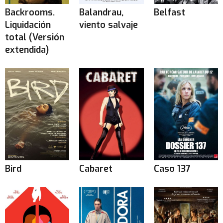
Backrooms.
Balandrau,
Belfast
Liquidación
viento salvaje
total (Versión
extendida)
Bird
Cabaret
Caso 137