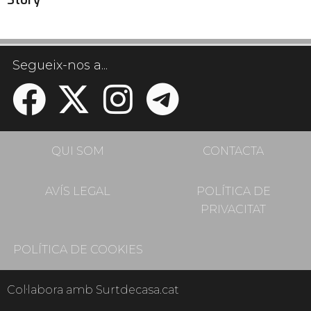
Story
Segueix-nos a...
QUI SOM
CONTACTA
AVÍS LEGAL
POLÍTICA DE
PRIVACITAT
POLÍTICA DE COOKIES
Col·labora amb Surtdecasa.cat