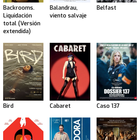
Backrooms.
Balandrau,
Belfast
Liquidación
viento salvaje
total (Versión
extendida)
Bird
Cabaret
Caso 137