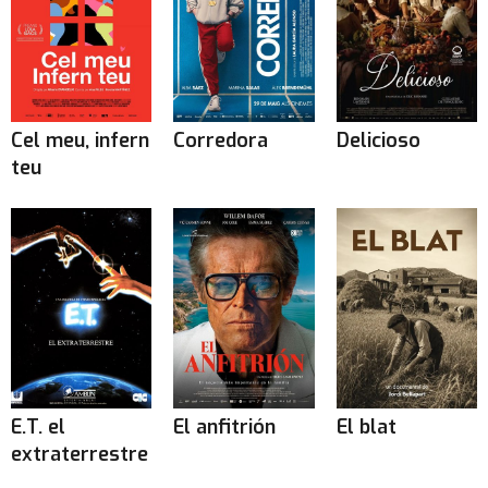
Cel meu, infern
Corredora
Delicioso
teu
E.T. el
El anfitrión
El blat
extraterrestre