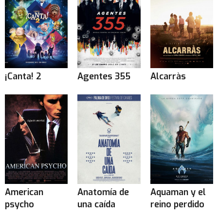
¡Canta! 2
Agentes 355
Alcarràs
American
Anatomía de
Aquaman y el
psycho
una caída
reino perdido