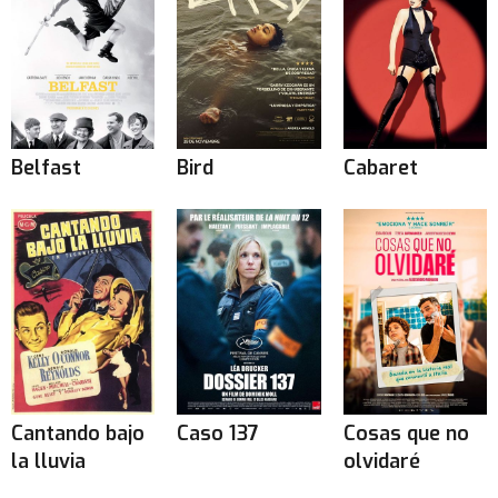
Belfast
Bird
Cabaret
Cantando bajo
Caso 137
Cosas que no
la lluvia
olvidaré