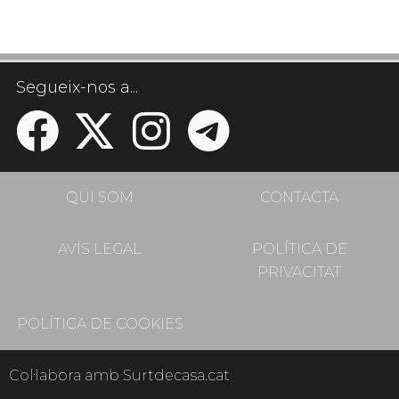
Segueix-nos a...
QUI SOM
CONTACTA
AVÍS LEGAL
POLÍTICA DE
PRIVACITAT
POLÍTICA DE COOKIES
Col·labora amb Surtdecasa.cat