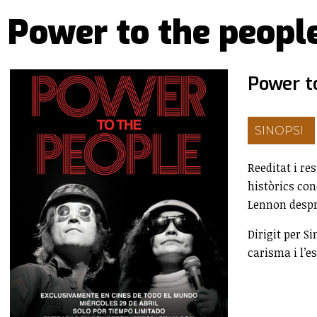
Power to the people
Power t
SINOPSI
Reeditat i re
històrics co
Lennon despré
Dirigit per S
carisma i l’