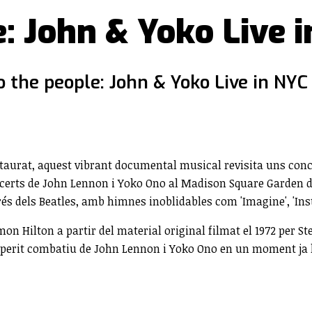
: John & Yoko Live 
o the people: John & Yoko Live in NYC
staurat, aquest vibrant documental musical revisita uns conce
ncerts de John Lennon i Yoko Ono al Madison Square Garden d
s dels Beatles, amb himnes inoblidables com 'Imagine', 'Inst
imon Hilton a partir del material original filmat el 1972 per St
esperit combatiu de John Lennon i Yoko Ono en un moment ja 