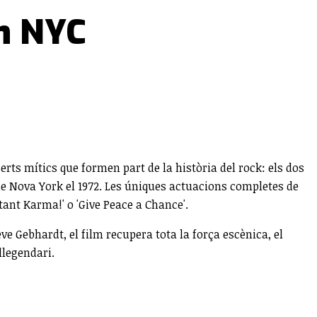
in NYC
rts mítics que formen part de la història del rock: els dos
e Nova York el 1972. Les úniques actuacions completes de
ant Karma!' o 'Give Peace a Chance'.
eve Gebhardt, el film recupera tota la força escènica, el
llegendari.