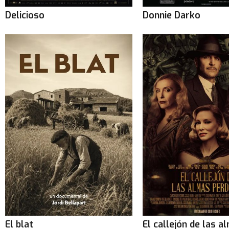
Delicioso
Donnie Darko
El blat
El callejón de las a