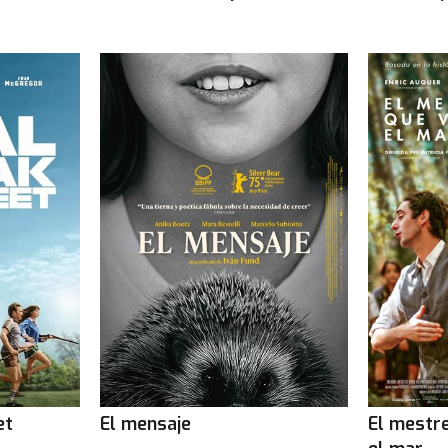
et
El mensaje
El mestr