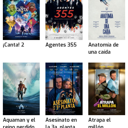
¡Canta! 2
Agentes 355
Anatomía de
una caída
Aquaman y el
Asesinato en
Atrapa el
reino perdido
la 3a. planta
millón