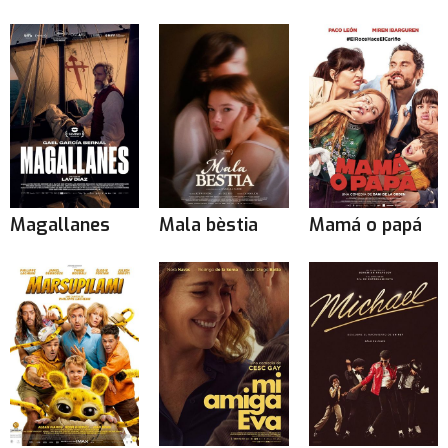
Magallanes
Mala bèstia
Mamá o papá