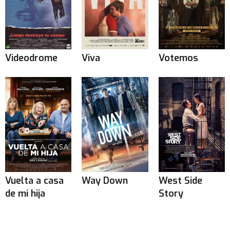
Videodrome
Viva
Votemos
Vuelta a casa
Way Down
West Side
de mi hija
Story