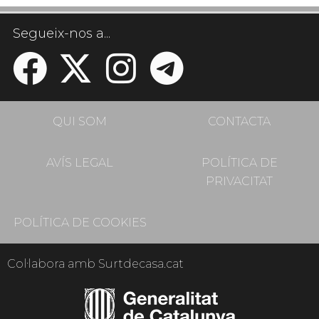
Segueix-nos a...
QUI SOM
CONTACTA
AVÍS LEGAL
POLÍTICA DE
PRIVACITAT
POLÍTICA DE COOKIES
Col·labora amb Surtdecasa.cat