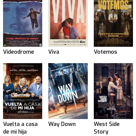
Videodrome
Viva
Votemos
Vuelta a casa
Way Down
West Side
de mi hija
Story