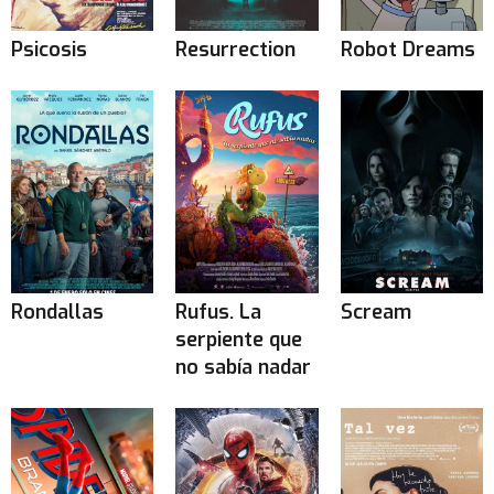
Psicosis
Resurrection
Robot Dreams
Rondallas
Rufus. La
Scream
serpiente que
no sabía nadar