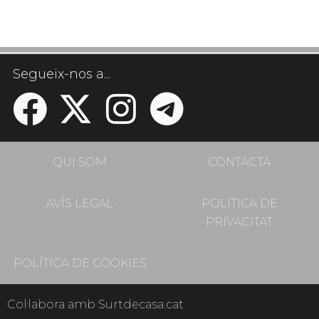
Segueix-nos a...
QUI SOM
CONTACTA
AVÍS LEGAL
POLÍTICA DE
PRIVACITAT
POLÍTICA DE COOKIES
Col·labora amb Surtdecasa.cat