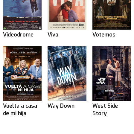
Videodrome
Viva
Votemos
Vuelta a casa
Way Down
West Side
de mi hija
Story