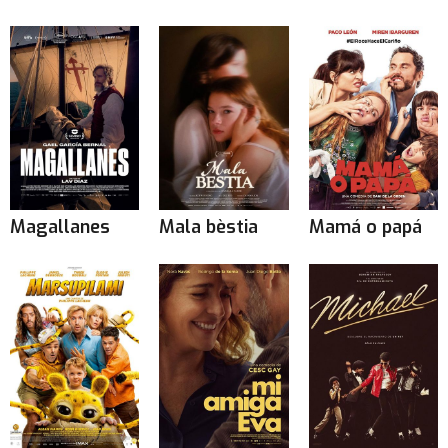
Magallanes
Mala bèstia
Mamá o papá