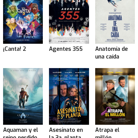
¡Canta! 2
Agentes 355
Anatomía de
una caída
Aquaman y el
Asesinato en
Atrapa el
reino perdido
la 3a. planta
millón