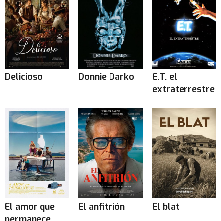
Delicioso
Donnie Darko
E.T. el
extraterrestre
El amor que
El anfitrión
El blat
permanece