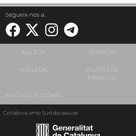
Segueix-nos a...
QUI SOM
CONTACTA
AVÍS LEGAL
POLÍTICA DE
PRIVACITAT
POLÍTICA DE COOKIES
Col·labora amb Surtdecasa.cat