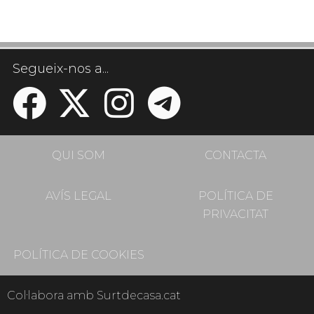
Segueix-nos a...
QUI SOM
CONTACTA
AVÍS LEGAL
POLÍTICA DE
PRIVACITAT
POLÍTICA DE COOKIES
Col·labora amb Surtdecasa.cat