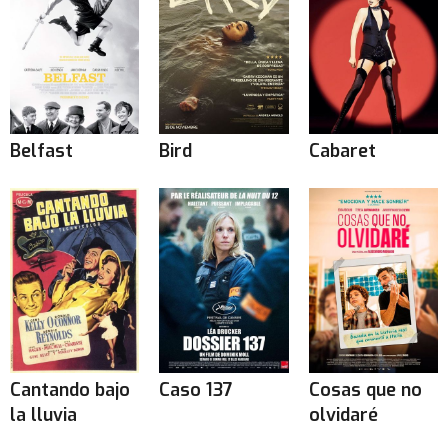
Belfast
Bird
Cabaret
Cantando bajo
Caso 137
Cosas que no
la lluvia
olvidaré