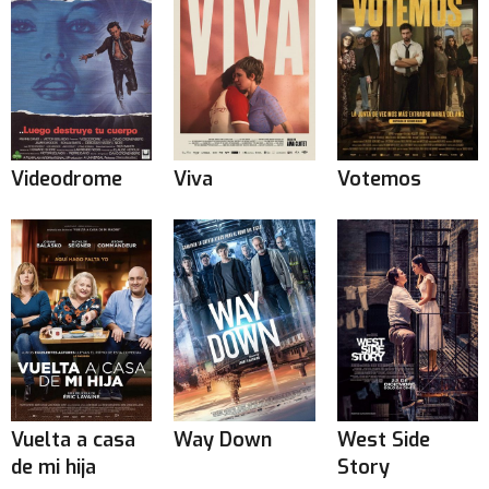
Videodrome
Viva
Votemos
Vuelta a casa
Way Down
West Side
de mi hija
Story