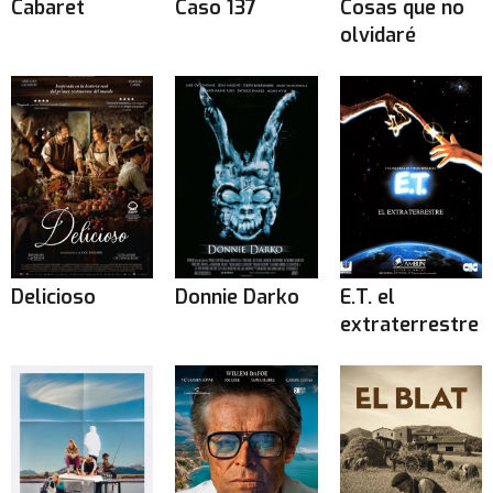
Cabaret
Caso 137
Cosas que no
olvidaré
Delicioso
Donnie Darko
E.T. el
extraterrestre