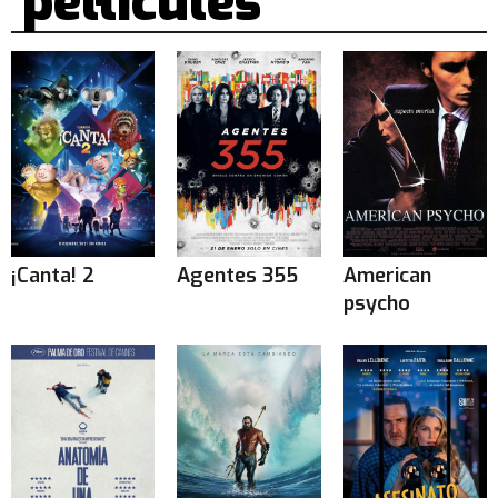
pel·lícules
¡Canta! 2
Agentes 355
American
psycho