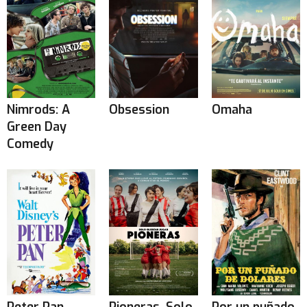
Nimrods: A
Obsession
Omaha
Green Day
Comedy
Peter Pan
Pioneras. Solo
Por un puñado