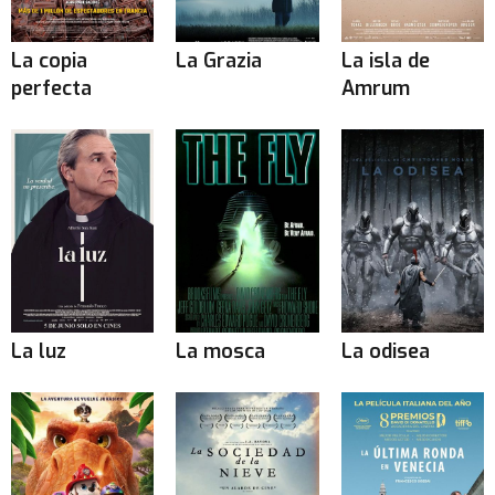
La copia
La Grazia
La isla de
perfecta
Amrum
La luz
La mosca
La odisea