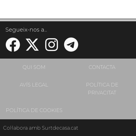
Segueix-nos a...
QUI SOM
CONTACTA
AVÍS LEGAL
POLÍTICA DE
PRIVACITAT
POLÍTICA DE COOKIES
Col·labora amb Surtdecasa.cat