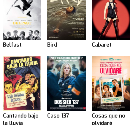
Belfast
Bird
Cabaret
Cantando bajo
Caso 137
Cosas que no
la lluvia
olvidaré