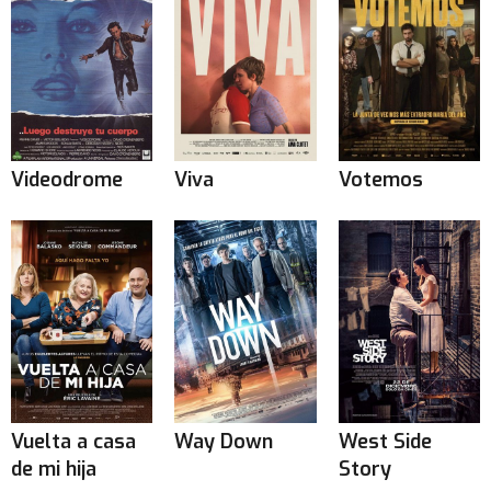
Videodrome
Viva
Votemos
Vuelta a casa
Way Down
West Side
de mi hija
Story