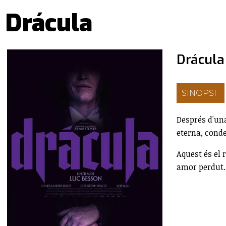
Drácula
Drácula
SINOPSI
Després d'una
eterna, conde
Aquest és el 
amor perdut.