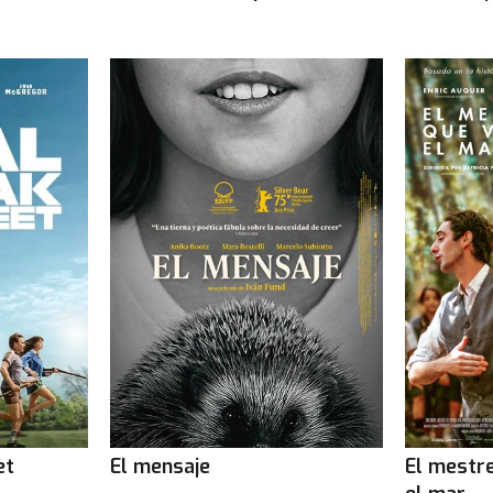
et
El mensaje
El mestr