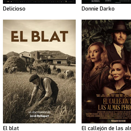
Delicioso
Donnie Darko
El blat
El callejón de las a