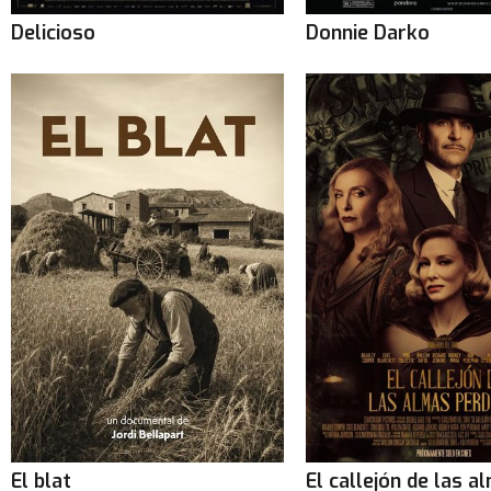
Delicioso
Donnie Darko
El blat
El callejón de las a