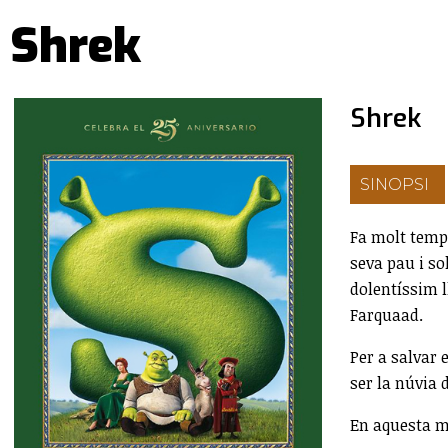
Shrek
Shrek
SINOPSI
Fa molt temp
seva pau i so
dolentíssim l
Farquaad.
Per a salvar 
ser la núvia d
En aquesta mi