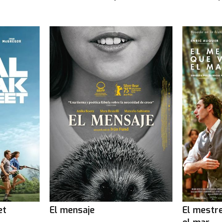
et
El mensaje
El mestr