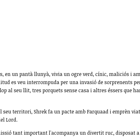
s, en un pantà llunyà, vivia un ogre verd, cínic, maliciós 
litud es veu interrompuda per una invasió de sorprenents pe
lop al seu llit, tres porquets sense casa i altres éssers que h
el seu territori, Shrek fa un pacte amb Farquaad i emprèn via
el Lord.
ssió tant important l'acompanya un divertit ruc, disposat a 